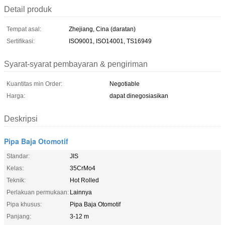
Detail produk
Tempat asal:
Zhejiang, Cina (daratan)
Sertifikasi:
ISO9001, ISO14001, TS16949
Syarat-syarat pembayaran & pengiriman
Kuantitas min Order:
Negotiable
Harga:
dapat dinegosiasikan
Deskripsi
Pipa Baja Otomotif
Standar:
JIS
Kelas:
35CrMo4
Teknik:
Hot Rolled
Perlakuan permukaan:
Lainnya
Pipa khusus:
Pipa Baja Otomotif
Panjang:
3-12 m