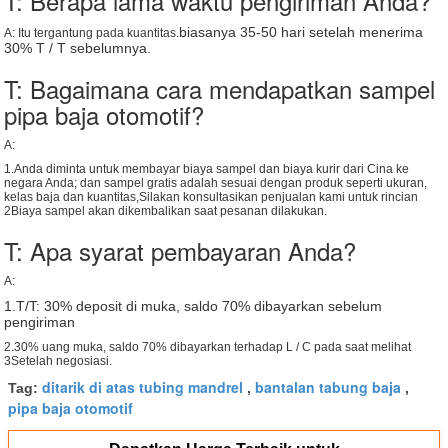
T: Berapa lama waktu pengiriman Anda?
biasanya 35-50 hari setelah menerima
A: Itu tergantung pada kuantitas.
30% T / T sebelumnya.
T: Bagaimana cara mendapatkan sampel
pipa baja otomotif?
A:
1.Anda diminta untuk membayar biaya sampel dan biaya kurir dari Cina ke
negara Anda; dan sampel gratis adalah sesuai dengan produk seperti ukuran,
kelas baja dan kuantitas,Silakan konsultasikan penjualan kami untuk rincian
2Biaya sampel akan dikembalikan saat pesanan dilakukan.
T: Apa syarat pembayaran Anda?
A:
1.T/T: 30% deposit di muka, saldo 70% dibayarkan sebelum
pengiriman
2.30% uang muka, saldo 70% dibayarkan terhadap L / C pada saat melihat
3Setelah negosiasi.
ditarik di atas tubing mandrel
bantalan tabung baja
Tag:
,
,
pipa baja otomotif