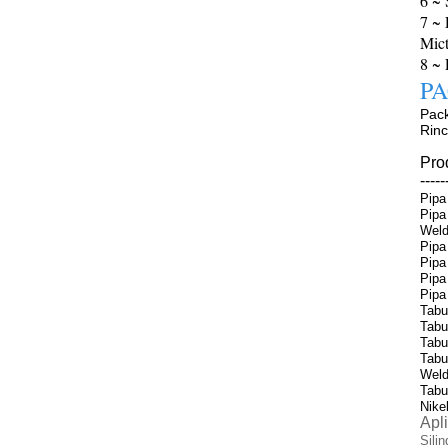
6 ~ 
7 ~ 
Mict
8 ~ 
P
Pack
Rinc
Pro
---
Pipa
Pipa
Weld
Pipa
Pipa
Pipa
Pipa
Tabu
Tabu
Tabu
Tabu
Weld
Tabu
Nike
Apl
Sili