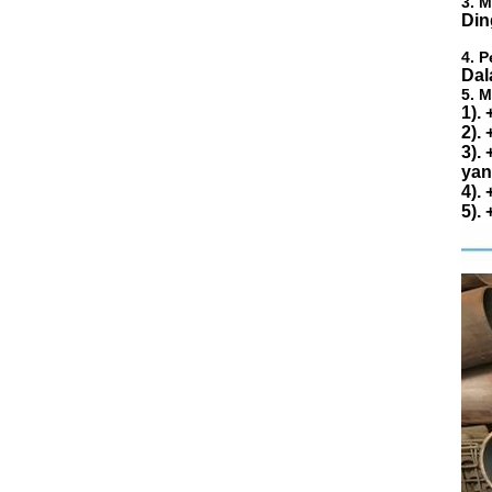
3. 
Din
4. 
Dal
5. 
1).
2).
3).
yan
4).
5).