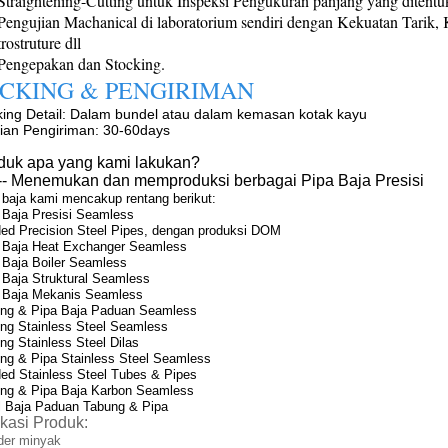
Straightening-Cutting untuk Inspeksi Pengukuran panjang yang ditent
Pengujian Machanical di laboratorium sendiri dengan Kekuatan Tarik,
rostruture dll
Pengepakan dan Stocking.
ACKING & PENGIRIMAN
ing Detail: Dalam bundel atau dalam kemasan kotak kayu
ian Pengiriman: 30-60days
duk apa yang kami lakukan?
---- Menemukan dan memproduksi berbagai Pipa Baja Presisi
 baja kami mencakup rentang berikut:
 Baja Presisi Seamless
ed Precision Steel Pipes, dengan produksi DOM
 Baja Heat Exchanger Seamless
 Baja Boiler Seamless
 Baja Struktural Seamless
 Baja Mekanis Seamless
ng & Pipa Baja Paduan Seamless
ng Stainless Steel Seamless
ng Stainless Steel Dilas
ng & Pipa Stainless Steel Seamless
ed Stainless Steel Tubes & Pipes
ng & Pipa Baja Karbon Seamless
l Baja Paduan Tabung & Pipa
ikasi Produk:
nder minyak