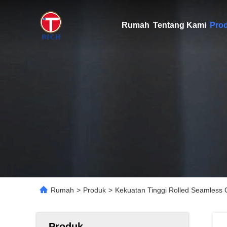
Rumah
Tentang Kami
Pro
Rumah
>
Produk
>
Kekuatan Tinggi Rolled Seamless 
Produk