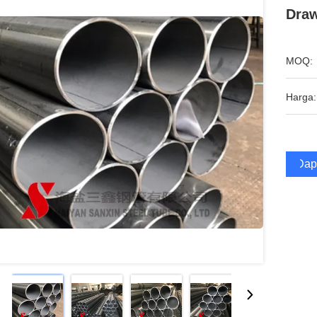
Draw
MOQ:
Harga:
Dap