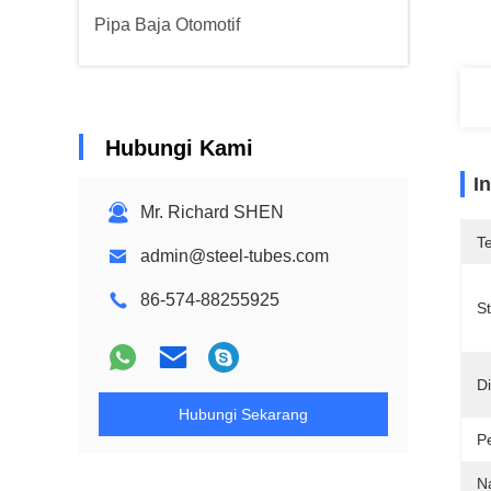
Pipa Baja Otomotif
Hubungi Kami
I
Mr. Richard SHEN
T
admin@steel-tubes.com
86-574-88255925
S
Di
Hubungi Sekarang
P
N