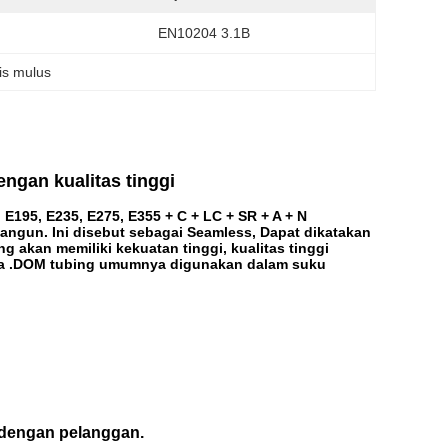
EN10204 3.1B
is mulus
engan kualitas tinggi
195, E235, E275, E355 + C + LC + SR + A + N
angun. Ini disebut sebagai Seamless, Dapat dikatakan
akan memiliki kekuatan tinggi, kualitas tinggi
nya .DOM tubing umumnya digunakan dalam suku
n dengan pelanggan.