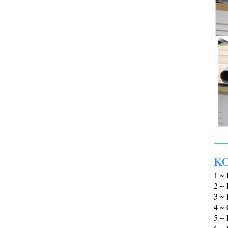
K
1 ~
2 ~ 
3 ~
4 ~ 
5 ~ 