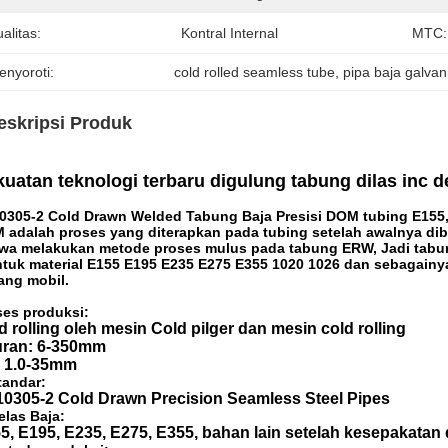
alitas:
Kontral Internal
MTC:
enyoroti:
cold rolled seamless tube
, 
pipa baja galvan
eskripsi Produk
uatan teknologi terbaru digulung tabung dilas inc d
s tabung inc
0305-2 Cold Drawn Welded Tabung Baja Presisi DOM tubing E155, E
 adalah proses yang diterapkan pada tubing setelah awalnya dib
wa melakukan metode proses mulus pada tabung ERW, Jadi tabung 
ntuk material E155 E195 E235 E275 E355 1020 1026 dan sebagai
ang mobil.
ses produksi:
d rolling oleh mesin Cold pilger dan mesin cold rolling
ran: 6-350mm
 1.0-35mm
tandar:
0305-2 Cold Drawn Precision Seamless Steel Pipes
elas Baja:
5, E195, E235, E275, E355, bahan lain setelah kesepakata