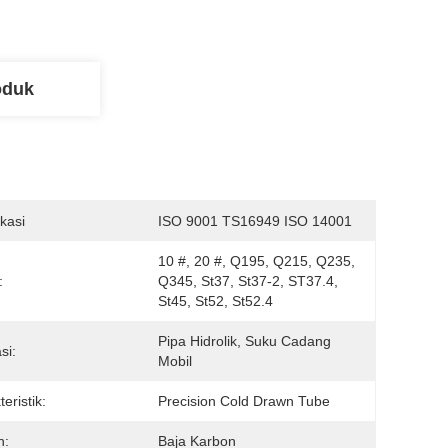
oduk
ikasi
ISO 9001 TS16949 ISO 14001
10 #, 20 #, Q195, Q215, Q235, 
:
Q345, St37, St37-2, ST37.4, 
St45, St52, St52.4
Pipa Hidrolik, Suku Cadang 
si:
Mobil
eristik:
Precision Cold Drawn Tube
n:
Baja Karbon