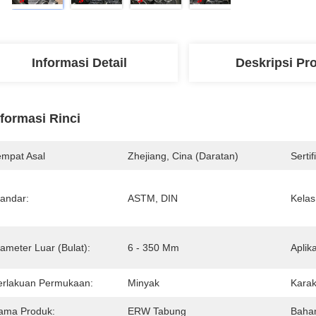
Informasi Detail
Deskripsi Pr
nformasi Rinci
empat Asal
Zhejiang, Cina (daratan)
Sertif
tandar:
ASTM, DIN
Kelas
ameter Luar (Bulat):
6 - 350 Mm
Aplika
erlakuan Permukaan:
Minyak
Karakt
ama Produk:
ERW Tabung
Baha