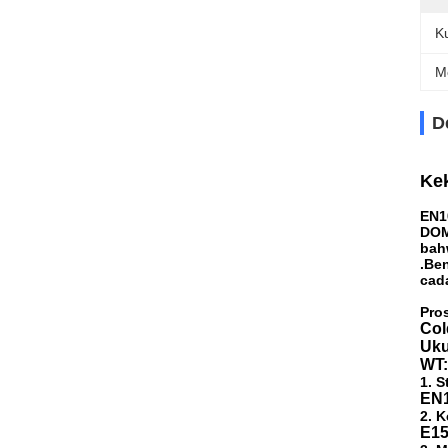
Ku
M
D
Kek
dila
EN1
DOM
bah
.Be
cad
Pro
Col
Uku
WT:
1. S
EN1
2. K
E15