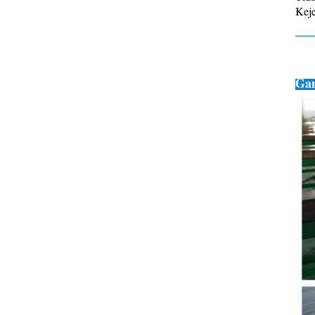
Keje
Gam