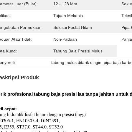
ameter Luar (bulat):
12 - 128 Mm
Sekun
likasi:
Tujuan Mekanis
Tekni
engobatan Permukaan:
Selesai Fosfat Hitam
Pipa 
aduan Atau Tidak:
Non-Paduan
Panja
ata Kunci:
Tabung Baja Presisi Mulus
enyoroti:
tabung mulus ditarik dingin
, 
pipa baja karb
eskripsi Produk
rik profesional tabung baja presisi las tanpa jahitan untuk d
il cepat:
tabung baja presisi las
ng hidraulik fosfat hitam dengan presisi tinggi
0305-1, EN10305-4, DIN2391,
5, E355, ST37.0, ST44.0, ST52.0