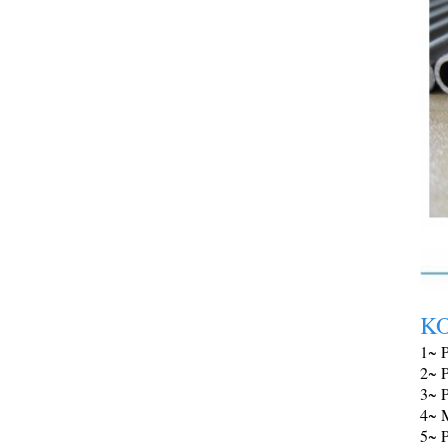
K
1~ 
2~ P
3~ 
4~ M
5~ 