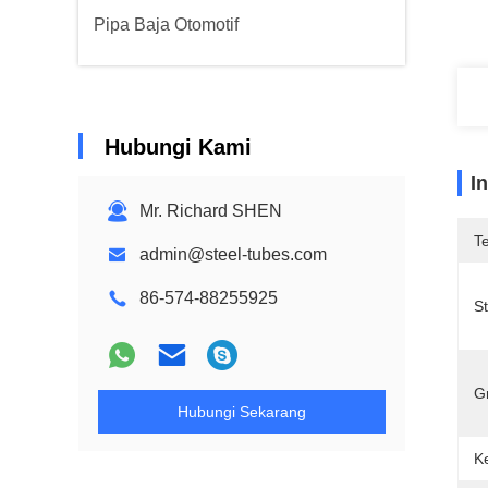
Pipa Baja Otomotif
Hubungi Kami
I
Mr. Richard SHEN
T
admin@steel-tubes.com
86-574-88255925
S
G
Hubungi Sekarang
K