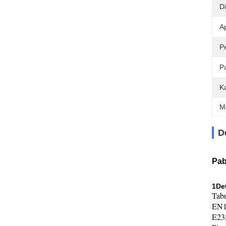
Di
Ap
P
P
K
M
D
Pab
1Det
Tabu
EN1
E23