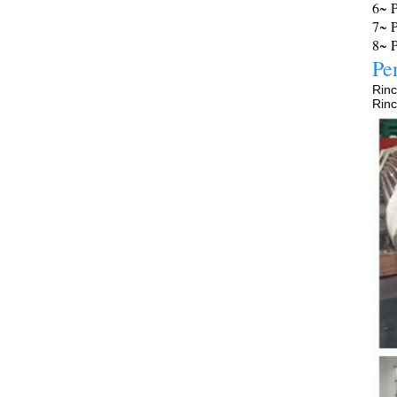
6~ P
7~ P
8~ 
Pe
Rin
Rinc