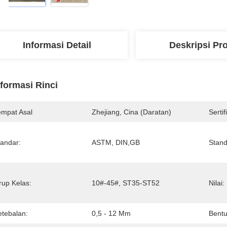
Informasi Detail
Deskripsi Pr
nformasi Rinci
empat Asal
Zhejiang, Cina (daratan)
Sertif
tandar:
ASTM, DIN,GB
Stand
rup Kelas:
10#-45#, ST35-ST52
Nilai:
etebalan:
0,5 - 12 Mm
Bentu