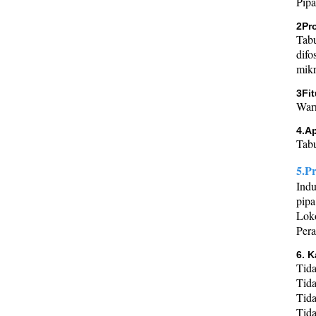
Pipa
2Pr
Tabu
difo
mikr
3Fit
Warn
4.Ap
Tabu
5.P
Indu
pipa
Loko
Pera
6. K
Tida
Tida
Tida
Tida