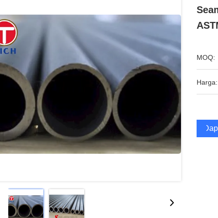
Seam
ASTM
MOQ:
Harga:
Dap