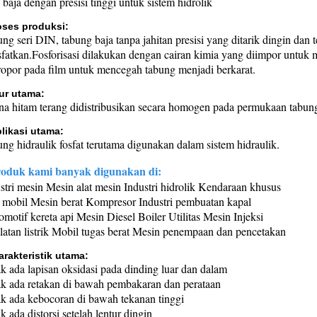
 baja dengan presisi tinggi untuk sistem hidrolik
oses produksi:
ng seri DIN, tabung baja tanpa jahitan presisi yang ditarik dingin dan
sfatkan.Fosforisasi dilakukan dengan cairan kimia yang diimpor untuk 
opor pada film untuk mencegah tabung menjadi berkarat.
ur utama:
a hitam terang didistribusikan secara homogen pada permukaan tabun
likasi utama:
ng hidraulik fosfat terutama digunakan dalam sistem hidraulik.
roduk kami banyak digunakan di:
stri mesin Mesin alat mesin Industri hidrolik Kendaraan khusus
 mobil Mesin berat Kompresor Industri pembuatan kapal
motif kereta api Mesin Diesel Boiler Utilitas Mesin Injeksi
latan listrik Mobil tugas berat Mesin penempaan dan pencetakan
arakteristik utama:
k ada lapisan oksidasi pada dinding luar dan dalam
k ada retakan di bawah pembakaran dan perataan
k ada kebocoran di bawah tekanan tinggi
k ada distorsi setelah lentur dingin