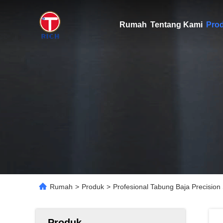
Rumah
Tentang Kami
Pro
Rumah
>
Produk
>
Profesional Tabung Baja Precision 
Produk