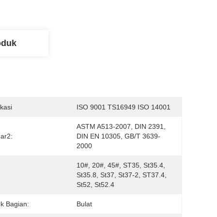
oduk
ikasi
ISO 9001 TS16949 ISO 14001
ASTM A513-2007, DIN 2391, 
ar2:
DIN EN 10305, GB/T 3639-
2000
10#, 20#, 45#, ST35, St35.4, 
St35.8, St37, St37-2, ST37.4, 
St52, St52.4
k Bagian:
Bulat