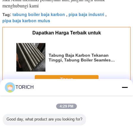
menghubungi kami
tabung boiler baja karbon
pipa baja industri
Tag:
,
,
pipa baja karbon mulus
Dapatkan Harga Terbaik untuk
Tabung Baja Karbon Tekanan
Tinggi, Tabung Boiler Seamless 3
- 22m Panjang
Terus
TORICH
Baja karbon Tabung
Lebih
4:29 PM
Good day, what product are you looking for?
g Baja
ASTM A213 Coil
TP317 Heat
Cold Drawing
Tabung
Seamless
Tubing U Bend
Exchanger Steel
Seamless Carbon
Karbon G