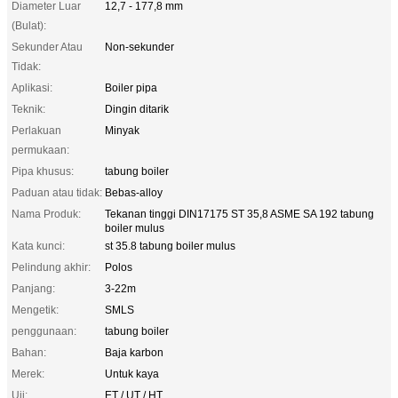
Diameter Luar
12,7 - 177,8 mm
(Bulat):
Sekunder Atau
Non-sekunder
Tidak:
Aplikasi:
Boiler pipa
Teknik:
Dingin ditarik
Perlakuan
Minyak
permukaan:
Pipa khusus:
tabung boiler
Paduan atau tidak:
Bebas-alloy
Nama Produk:
Tekanan tinggi DIN17175 ST 35,8 ASME SA 192 tabung
boiler mulus
Kata kunci:
st 35.8 tabung boiler mulus
Pelindung akhir:
Polos
Panjang:
3-22m
Mengetik:
SMLS
penggunaan:
tabung boiler
Bahan:
Baja karbon
Merek:
Untuk kaya
Uji:
ET / UT / HT