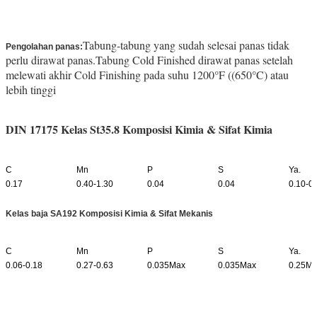
st 35.8 tabung boiler tanpa jahitan
Tabung-tabung yang sudah selesai panas tidak
Pengolahan panas:
perlu dirawat panas.
Tabung Cold Finished dirawat panas setelah
melewati akhir Cold Finishing pada suhu 1200°F ((650°C) atau
lebih tinggi
DIN 17175 Kelas St35.8 Komposisi Kimia & Sifat Kimia
C
Mn
P
S
Ya.
0.17
0.40-1.30
0.04
0.04
0.10-0
Kelas baja SA192 Komposisi Kimia & Sifat Mekanis
C
Mn
P
S
Ya.
0.06-0.18
0.27-0.63
0.035Max
0.035Max
0.25M