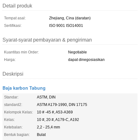
Detail produk
Tempat asal:
Zhejiang, Cina (daratan)
Sertifikasi:
ISO 9001 ISO14001
Syarat-syarat pembayaran & pengiriman
Kuantitas min Order:
Negotiable
Harga:
dapat dinegosiasikan
Deskripsi
Baja karbon Tabung
Standar:
ASTM, DIN
standard2:
ASTM A179-1990, DIN 17175
Kelompok Kelas:
10 # -45 #, A53-A369
Kelas:
10 #, 20 #, A179-C, A192
Ketebalan:
2,2 - 25,4 mm
Bentuk bagian:
Bulat