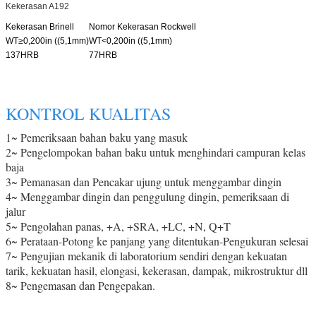
Kekerasan A192
Kekerasan Brinell
Nomor Kekerasan Rockwell
WT≥0,200in ((5,1mm)
WT<0,200in ((5,1mm)
137HRB
77HRB
KONTROL KUALITAS
1~ Pemeriksaan bahan baku yang masuk
2~ Pengelompokan bahan baku untuk menghindari campuran kelas
baja
3~ Pemanasan dan Pencakar ujung untuk menggambar dingin
4~ Menggambar dingin dan penggulung dingin, pemeriksaan di
jalur
5~ Pengolahan panas, +A, +SRA, +LC, +N, Q+T
6~ Perataan-Potong ke panjang yang ditentukan-Pengukuran selesai
7~ Pengujian mekanik di laboratorium sendiri dengan kekuatan
tarik, kekuatan hasil, elongasi, kekerasan, dampak, mikrostruktur dll
8~ Pengemasan dan Pengepakan.