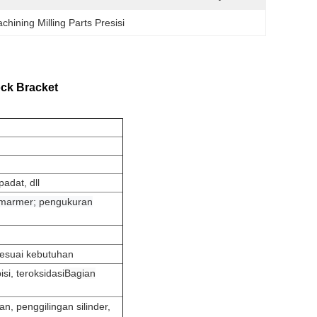
hining Milling Parts Presisi
ock Bracket
 padat
, dll
rm marmer; pengukuran
 sesuai kebutuhan
pisi, teroksidasi
Bagian
, penggilingan silinder,