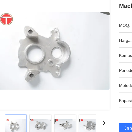
Mach
MOQ:
Harga:
Kemas
Period
Metod
Kapasi
Dap