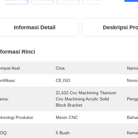
Informasi Detail
Deskripsi Pr
nformasi Rinci
empat Asal
Cina
Nama
rtifikasi
CE,ISO
Nomo
ZL102 Cnc Machining Titanium 
ama:
Cnc Machining Acrylic Solid 
Peng
Block Bracket
knologi Produksi:
Mesin CNC
Baha
OQ:
5 Buah
Kema