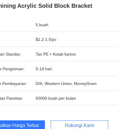
ining Acrylic Solid Block Bracket
5 buah
$1.2-1.5/pc
an Standar:
Tas PE + Kotak karton
e Pengiriman:
5-14 hari
e Pembayaran:
D/A, Western Union, MoneyGram
tas Pasokan:
60000 buah per bulan
atkan Harga Terbaik
Hubungi Kami