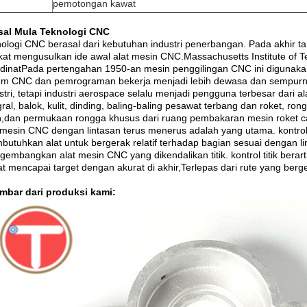
pemotongan kawat
Asal Mula Teknologi CNC
ologi CNC berasal dari kebutuhan industri penerbangan. Pada akhir t
kat mengusulkan ide awal alat mesin CNC.Massachusetts Institute o
dinatPada pertengahan 1950-an mesin penggilingan CNC ini digunaka
em CNC dan pemrograman bekerja menjadi lebih dewasa dan sempurna,
stri, tetapi industri aerospace selalu menjadi pengguna terbesar dar
gral, balok, kulit, dinding, baling-baling pesawat terbang dan roket, r
h,dan permukaan rongga khusus dari ruang pembakaran mesin roket ca
 mesin CNC dengan lintasan terus menerus adalah yang utama. kontrol 
utuhkan alat untuk bergerak relatif terhadap bagian sesuai dengan l
embangkan alat mesin CNC yang dikendalikan titik. kontrol titik berarti b
t mencapai target dengan akurat di akhir,Terlepas dari rute yang berg
mbar dari produksi kami: