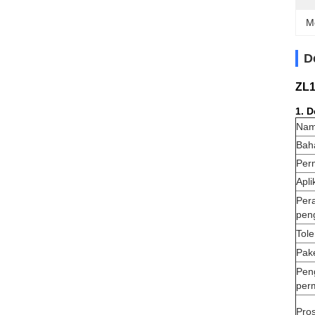
M
D
ZL1
1. D
Na
Bah
Per
Apli
Per
pen
Tole
Pak
Pen
per
Pro