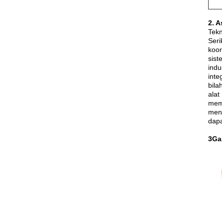
2. 
Tekn
Seri
koor
sist
indu
inte
bila
alat
memb
meng
dapa
3Ga