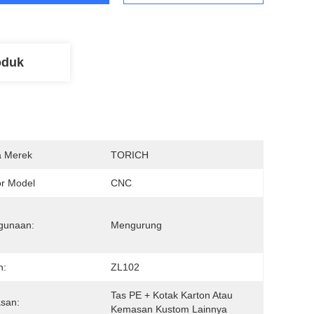
oduk
 Merek
TORICH
r Model
CNC
gunaan:
Mengurung
n:
ZL102
Tas PE + Kotak Karton Atau 
san:
Kemasan Kustom Lainnya