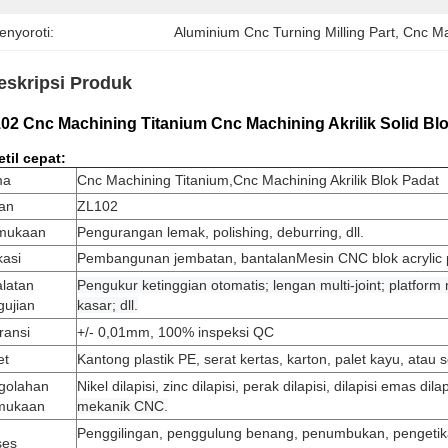
enyoroti:
Aluminium Cnc Turning Milling Part
, 
Cnc Mac
eskripsi Produk
02 Cnc Machining Titanium Cnc Machining Akrilik Solid Bl
etil cepat:
ma
Cnc Machining Titanium,Cnc Machining Akrilik Blok Padat
an
ZL102
mukaan
Pengurangan lemak, polishing, deburring, dll.
kasi
Pembangunan jembatan, bantalan
Mesin CNC blok acrylic
alatan
Pengukur ketinggian otomatis; lengan multi-joint; platfo
gujian
kasar; dll.
ransi
+/- 0,01mm, 100% inspeksi QC
et
Kantong plastik PE, serat kertas, karton, palet kayu, atau
golahan
Nikel dilapisi, zinc dilapisi, perak dilapisi, dilapisi emas dila
mukaan
mekanik CNC.
Penggilingan, penggulung benang, penumbukan, pengetikan
ses