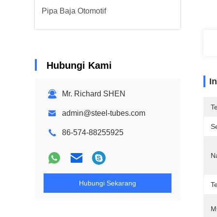
Pipa Baja Otomotif
Hubungi Kami
I
Mr. Richard SHEN
T
admin@steel-tubes.com
Se
86-574-88255925
N
Hubungi Sekarang
Te
M