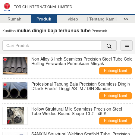
TORICH INTERNATIONAL LIMITED
Rumah
Produk
video
Tentang Kami
>>
mulus dingin baja terhunus tube
Kualitas
Pemasok.
Non Alloy 6 Inch Seamless Precision Steel Tube Cold
Rolling Perawatan Permukaan Minyak
Hubungi kami
Profesional Tabung Baja Precision Seamless Dingin
Ditarik Presisi Tinggi ASTM / DIN Standar
Hubungi kami
Hollow Struktural Mild Seamless Precision Steel
Tube Welded Round Shape 10 # - 45 #
Hubungi kami
SANXIN Struktural Welding Scaffold Tube, Precision