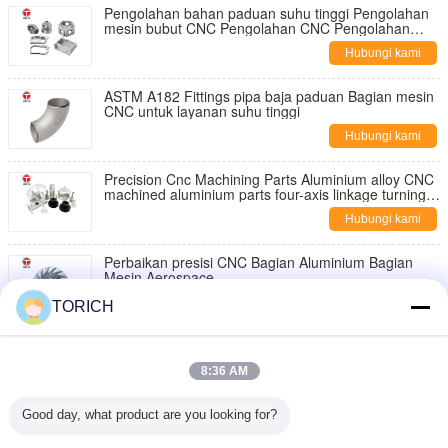
Pengolahan bahan paduan suhu tinggi Pengolahan
mesin bubut CNC Pengolahan CNC Pengolahan
Bagian baja tahan karat
Hubungi kami
ASTM A182 Fittings pipa baja paduan Bagian mesin
CNC untuk layanan suhu tinggi
Hubungi kami
Precision Cnc Machining Parts Aluminium alloy CNC
machined aluminium parts four-axis linkage turning
Bagian Machining
Hubungi kami
Perbaikan presisi CNC Bagian Aluminium Bagian
Mesin Aerospace
Hubungi kami
TORICH
Bagian Aluminium Mesin CNC Presisi Tinggi
Kendaraan Energi Baru Casing Pendingin Air
8:36 AM
Hubungi kami
Good day, what product are you looking for?
CNC Aluminium Milling Machining Parts CNC Lathe
Bagian Non-Standard Pengolahan