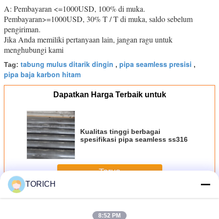
A: Pembayaran <=1000USD, 100% di muka.
Pembayaran>=1000USD, 30% T / T di muka, saldo sebelum
pengiriman.
Jika Anda memiliki pertanyaan lain, jangan ragu untuk
menghubungi kami
tabung mulus ditarik dingin
pipa seamless presisi
Tag:
,
,
pipa baja karbon hitam
Dapatkan Harga Terbaik untuk
Kualitas tinggi berbagai
spesifikasi pipa seamless ss316
Terus
TORICH
Tabung Baja Presisi Seamless
Lebih
8:52 PM