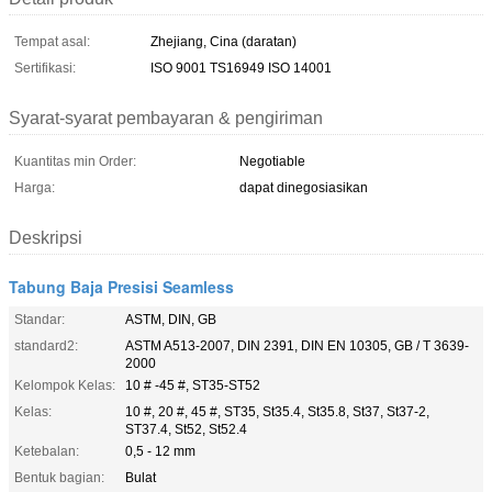
Tempat asal:
Zhejiang, Cina (daratan)
Sertifikasi:
ISO 9001 TS16949 ISO 14001
Syarat-syarat pembayaran & pengiriman
Kuantitas min Order:
Negotiable
Harga:
dapat dinegosiasikan
Deskripsi
Tabung Baja Presisi Seamless
Standar:
ASTM, DIN, GB
standard2:
ASTM A513-2007, DIN 2391, DIN EN 10305, GB / T 3639-
2000
Kelompok Kelas:
10 # -45 #, ST35-ST52
Kelas:
10 #, 20 #, 45 #, ST35, St35.4, St35.8, St37, St37-2,
ST37.4, St52, St52.4
Ketebalan:
0,5 - 12 mm
Bentuk bagian:
Bulat