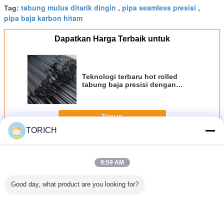
tabung mulus ditarik dingin
pipa seamless presisi
Tag:
,
,
pipa baja karbon hitam
Dapatkan Harga Terbaik untuk
Teknologi terbaru hot rolled
tabung baja presisi dengan
kualitas tinggi
Terus
TORICH
Tabung Baja Presisi Seamless
Lebih
9:59 AM
Good day, what product are you looking for?
6mm Medis
Non Alloy 6 Inch
Profesional
Hollow Struktural
304 Ta
04 SS
Seamless
Tabung Baja
Mild Seamless
Precision 
Kapiler
Precision Steel
Precision
Precision Steel
nnealing
Tube Cold Rolling
Seamless Dingin
Tube Welded