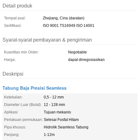
Detail produk
Tempat asal:
Zhejiang, Cina (daratan)
Sertifikasi:
ISO 9001 TS16949 ISO 14001
Syarat-syarat pembayaran & pengiriman
Kuantitas min Order:
Negotiable
Harga:
dapat dinegosiasikan
Deskripsi
Tabung Baja Presisi Seamless
Ketebalan:
0,5 - 12 mm
Diameter Luar (Bulat):
12 - 128 mm
Aplikasi:
Tujuan mekanis
Perlakuan permukaan:
Selesai Fosfat Hitam
Pipa khusus:
Hidrolik Seamless Tabung
Panjang:
1-12m