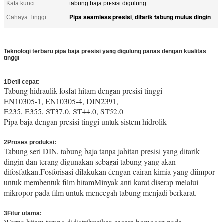
Kata kunci:
tabung baja presisi digulung
Pipa seamless presisi
ditarik tabung mulus dingin
Cahaya Tinggi:
,
Teknologi terbaru pipa baja presisi yang digulung panas dengan kualitas
tinggi
1Detil cepat:
tabung baja presisi bergelombang
Tabung hidraulik fosfat hitam dengan presisi tinggi
EN10305-1, EN10305-4, DIN2391,
E235, E355, ST37.0, ST44.0, ST52.0
Pipa baja dengan presisi tinggi untuk sistem hidrolik
2Proses produksi:
Tabung seri DIN, tabung baja tanpa jahitan presisi yang ditarik
dingin dan terang digunakan sebagai tabung yang akan
difosfatkan.Fosforisasi dilakukan dengan cairan kimia yang diimpor
untuk membentuk film hitamMinyak anti karat diserap melalui
mikropor pada film untuk mencegah tabung menjadi berkarat.
3Fitur utama:
Warna hitam terang didistribusikan secara homogen pada