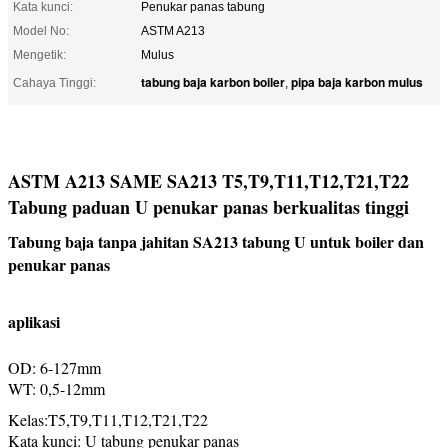
Kata kunci:
Penukar panas tabung
Model No:
ASTM A213
Mengetik:
Mulus
tabung baja karbon boiler
pipa baja karbon mulus
Cahaya Tinggi:
,
ASTM A213 SAME SA213 T5,T9,T11,T12,T21,T22
Tabung paduan U penukar panas berkualitas tinggi
Tabung baja tanpa jahitan SA213 tabung U untuk boiler dan
penukar panas
aplikasi
tabung tembaga penukar panas
OD: 6-127mm
WT: 0,5-12mm
Kelas:
T5,T9,T11,T12,T21,T22
Kata kunci: U tabung penukar panas