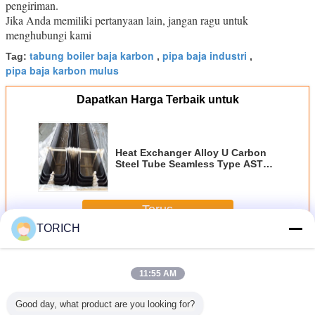
pengiriman.
Jika Anda memiliki pertanyaan lain, jangan ragu untuk
menghubungi kami
tabung boiler baja karbon
pipa baja industri
Tag:
,
,
pipa baja karbon mulus
Dapatkan Harga Terbaik untuk
Heat Exchanger Alloy U Carbon
Steel Tube Seamless Type ASTM
Standard
Terus
TORICH
Baja karbon Tabung
Lebih
11:55 AM
Good day, what product are you looking for?