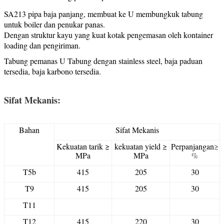
SA213 pipa baja panjang, membuat ke U membungkuk tabung
untuk boiler dan penukar panas.
Dengan struktur kayu yang kuat kotak pengemasan oleh kontainer
loading dan pengiriman.
Tabung pemanas U Tabung dengan stainless steel, baja paduan
tersedia, baja karbon
o tersedia.
Sifat Mekanis:
Bahan
Sifat Mekanis
Kekuatan tarik ≥
kekuatan yield ≥
Perpanjangan
≥
MPa
MPa
%
T5b
415
205
30
T
9
415
205
30
T
11
T
12
415
220
30