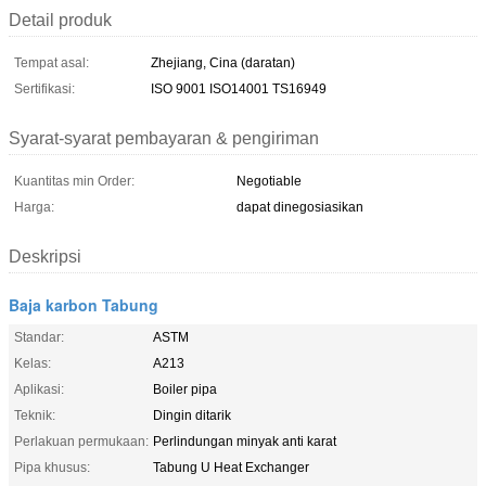
Detail produk
Tempat asal:
Zhejiang, Cina (daratan)
Sertifikasi:
ISO 9001 ISO14001 TS16949
Syarat-syarat pembayaran & pengiriman
Kuantitas min Order:
Negotiable
Harga:
dapat dinegosiasikan
Deskripsi
Baja karbon Tabung
Standar:
ASTM
Kelas:
A213
Aplikasi:
Boiler pipa
Teknik:
Dingin ditarik
Perlakuan permukaan:
Perlindungan minyak anti karat
Pipa khusus:
Tabung U Heat Exchanger